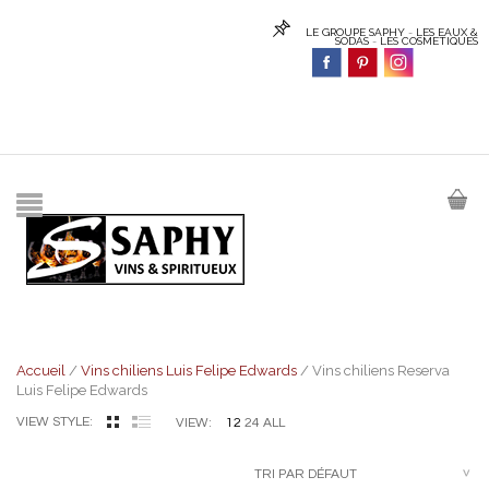
LE GROUPE SAPHY
-
LES EAUX &
SODAS
-
LES COSMETIQUES
Accueil
/
Vins chiliens Luis Felipe Edwards
/ Vins chiliens Reserva
Luis Felipe Edwards
VIEW STYLE:
12
24
ALL
VIEW:
TRI PAR DÉFAUT