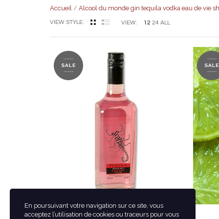
Accueil
/
Alcool du monde gin tequila vodka eau de vie sh
VIEW STYLE:
12
24
ALL
VIEW:
12.30
€
18.90
€
En poursuivant votre navigation sur ce site, vous
acceptez l’utilisation de cookies ou traceurs pour vous