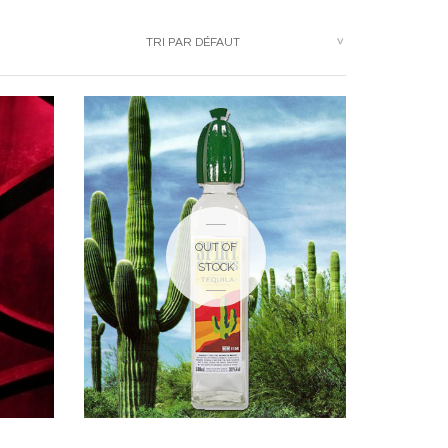
TRI PAR DÉFAUT
OUT OF
€
STOCK