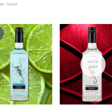
ot
/ Tequila
OUT OF
12.30
€
€
18.90
€
STOCK