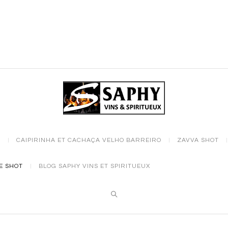
S
CAIPIRINHA ET CACHAÇA VELHO BARREIRO
ZAVVA SHOT
E SHOT
BLOG SAPHY VINS ET SPIRITUEUX
Search