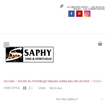
LE GROUPE SAPHY
-
LES EAUX &
SODAS
-
LES COSMETIQUES
Accueil
/
Alcool du monde gin tequila vodka eau de vie shot
/ Vodka
VIEW STYLE:
12
24
ALL
VIEW:
TRI PAR DÉFAUT